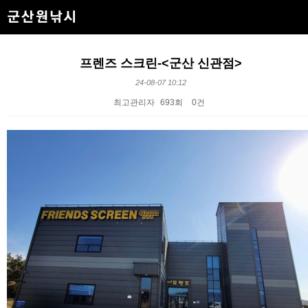
프렌즈 스크린-<군산 신관점>
24-08-07 10:12
최고관리자
693회
0건
본문