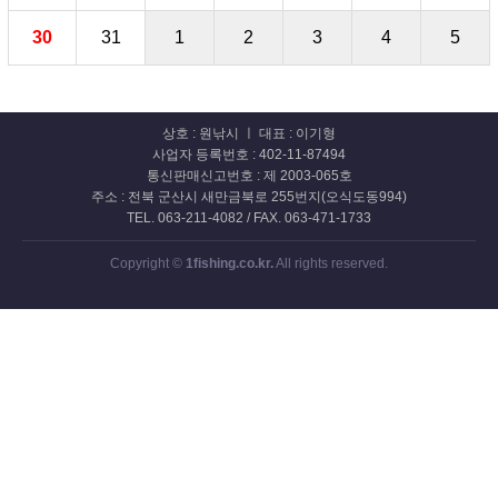
30
31
1
2
3
4
5
상호 : 원낚시 ㅣ 대표 : 이기형
사업자 등록번호 : 402-11-87494
통신판매신고번호 : 제 2003-065호
주소 : 전북 군산시 새만금북로 255번지(오식도동994)
TEL. 063-211-4082 / FAX. 063-471-1733
Copyright ©
1fishing.co.kr.
All rights reserved.