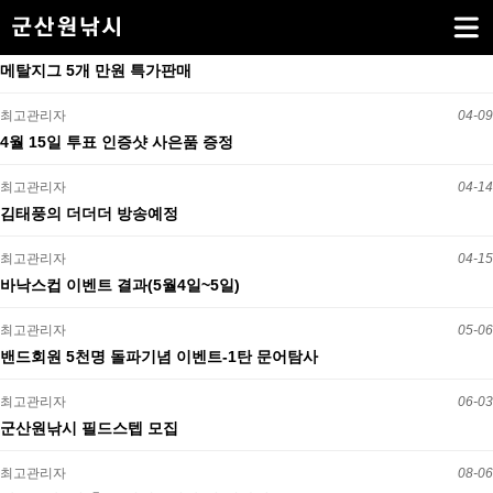
메탈지그 5개 만원 특가판매
최고관리자
04-09
4월 15일 투표 인증샷 사은품 증정
최고관리자
04-14
김태풍의 더더더 방송예정
최고관리자
04-15
바낙스컵 이벤트 결과(5월4일~5일)
최고관리자
05-06
밴드회원 5천명 돌파기념 이벤트-1탄 문어탐사
최고관리자
06-03
군산원낚시 필드스텝 모집
최고관리자
08-06