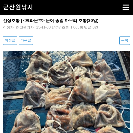
선상조황 | <크라운호> 문어 종일 마무리 조황(30일)
작성자
최고관리자
25-11-30 14:47
조회
1,063회
댓글
0건
이전글
다음글
목록
본문