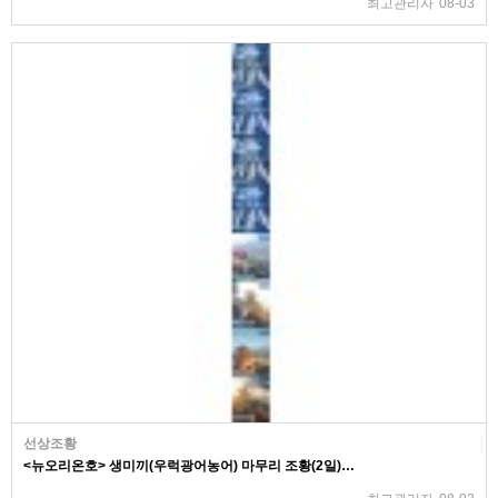
최고관리자
08-03
선상조황
<뉴오리온호> 생미끼(우럭광어농어) 마무리 조황(2일)…