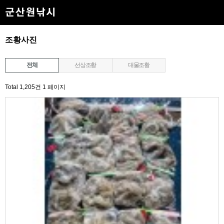
조황사진
전체
선상조황
대물조황
Total 1,205건
1 페이지