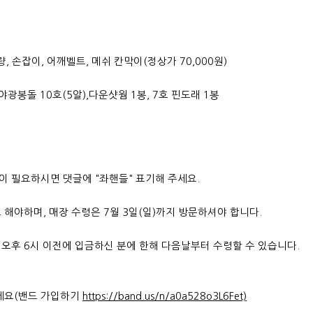
대용량, 손잡이, 어깨벨트, 메쉬 칸막이(정상가 70,000원)
야광봉돌 10호(5알),다운샷웜 1봉, 7호 핀도래 1봉
 필요하시면 댓글에 "좌핸들" 표기해 주세요.
료 해야하며, 매장 수령은 7월 3일(일)까지 방문하셔야 합니다.
오후 6시 이전에 입금하신 분에 한해 다음날부터 수령할 수 있습니다.
세요(밴드 가입하기
https://band.us/n/a0a528o3L6Fet)