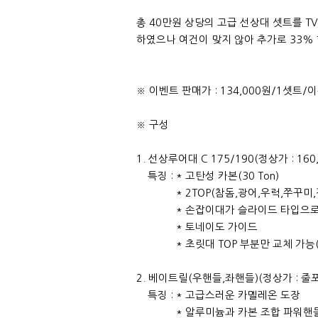
총 40만원 상당의 고급 선상대 셋트를 T
하였으나 여건이 맞지 않아 추가로 33%
※ 이벤트 판매가 : 134,000원/1셋트/
※ 구성
1. 선상루어대 C 175/190(정상가 : 160
특징 : * 고탄성 카본(30 Ton)
* 2TOP(참돔,광어,우럭,쭈꾸미,
* 손잡이대가 슬라이드 타입으로 길이
* 토네이도 가이드
* 초릿대 TOP 부분만 교체 가능(T
2. 베이트릴(우핸들,좌핸들)(정상가 : 줄포
특징 : * 고급스러운 카멜레온 도장
* 알루미늄과 카본 조합 파워핸