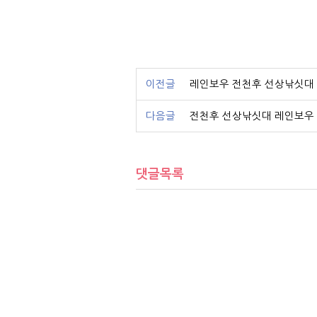
이전글
레인보우 전천후 선상낚싯대
다음글
전천후 선상낚싯대 레인보우
댓글목록