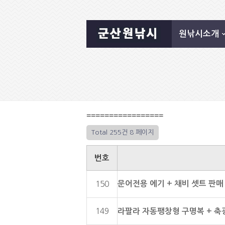
원낚시소개
=================
Total 255건
8 페이지
번호
문어전용 에기 + 채비 셋트 판매 
150
149
라팔라 자동팽창형 구명복 + 축