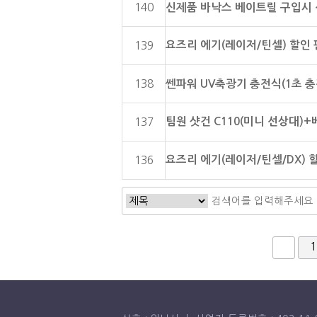
140
신제품 바낙스 베이트릴 구입시 
요즈리 에기(레이저/틴셀) 할인
139
138
쎈파워 UV축광기 충전식(1초 충
팀원 샷건 C110(미니 선상대)
137
요즈리 에기(레이저/틴셀/DX) 
136
다음
맨
1