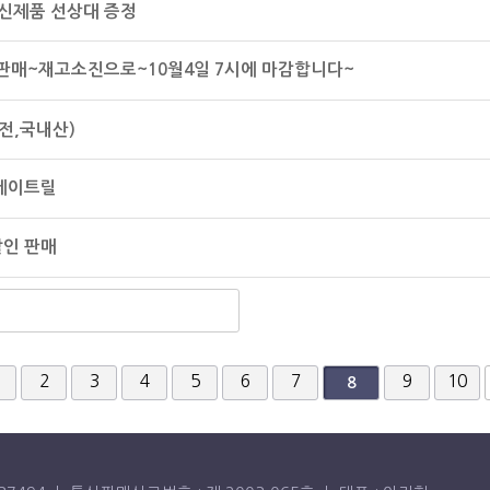
신제품 선상대 증정
 판매~재고소진으로~10월4일 7시에 마감합니다~
전,국내산)
+베이트릴
할인 판매
끝
2
3
4
5
6
7
9
10
8