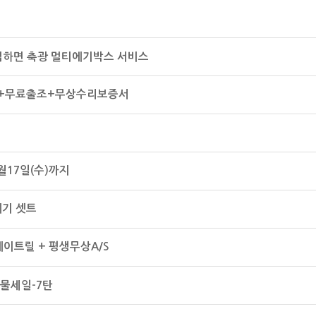
구입하면 축광 멀티에기박스 서비스
0)+무료출조+무상수리보증서
월17일(수)까지
에기 셋트
베이트릴 + 평생무상A/S
물세일-7탄