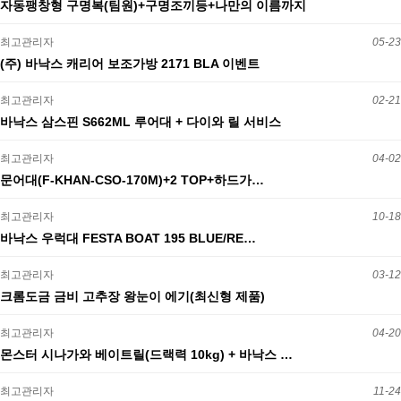
자동팽창형 구명복(팀원)+구명조끼등+나만의 이름까지
최고관리자
05-23
(주) 바낙스 캐리어 보조가방 2171 BLA 이벤트
최고관리자
02-21
바낙스 삼스핀 S662ML 루어대 + 다이와 릴 서비스
최고관리자
04-02
문어대(F-KHAN-CSO-170M)+2 TOP+하드가…
최고관리자
10-18
바낙스 우럭대 FESTA BOAT 195 BLUE/RE…
최고관리자
03-12
크롬도금 금비 고추장 왕눈이 에기(최신형 제품)
최고관리자
04-20
몬스터 시나가와 베이트릴(드랙력 10kg) + 바낙스 …
최고관리자
11-24