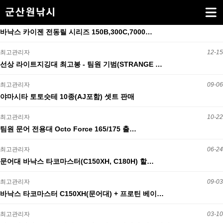
바낙스 카이젠 전동릴 시리즈 150B,300C,7000…
최고관리자
12-15
선상 라이트지깅대 최고봉 - 팀원 기범(STRANGE …
최고관리자
09-06
야마시타 토토슷테 10종(AJ포함) 셋트 판매
최고관리자
10-22
팀원 문어 전용대 Octo Force 165/175 출…
최고관리자
06-24
문어대 바낙스 타코마스터(C150XH, C180H) 할…
최고관리자
09-03
바낙스 타코마스터 C150XH(문어대) + 프로틴 베이…
최고관리자
03-10