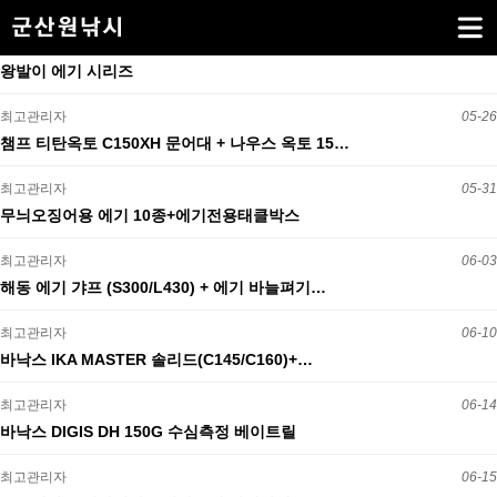
왕발이 에기 시리즈
최고관리자
05-26
챔프 티탄옥토 C150XH 문어대 + 나우스 옥토 15…
최고관리자
05-31
무늬오징어용 에기 10종+에기전용태클박스
최고관리자
06-03
해동 에기 갸프 (S300/L430) + 에기 바늘펴기…
최고관리자
06-10
바낙스 IKA MASTER 솔리드(C145/C160)+…
최고관리자
06-14
바낙스 DIGIS DH 150G 수심측정 베이트릴
최고관리자
06-15