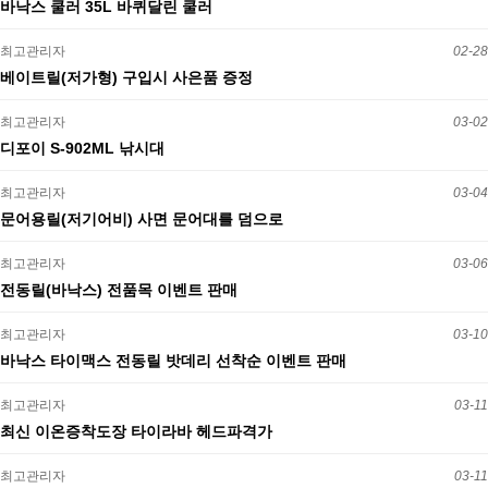
바낙스 쿨러 35L 바퀴달린 쿨러
최고관리자
02-28
베이트릴(저가형) 구입시 사은품 증정
최고관리자
03-02
디포이 S-902ML 낚시대
최고관리자
03-04
문어용릴(저기어비) 사면 문어대를 덤으로
최고관리자
03-06
전동릴(바낙스) 전품목 이벤트 판매
최고관리자
03-10
바낙스 타이맥스 전동릴 밧데리 선착순 이벤트 판매
최고관리자
03-11
최신 이온증착도장 타이라바 헤드파격가
최고관리자
03-11