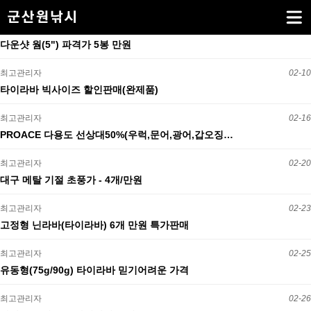
다운샷 웜(5") 파격가 5봉 만원
최고관리자
02-10
타이라바 빅사이즈 할인판매(완제품)
최고관리자
02-16
PROACE 다용도 선상대50%(우럭,문어,광어,갑오징…
최고관리자
02-20
대구 메탈 기절 초풍가 - 4개/만원
최고관리자
02-23
고정형 닌라바(타이라바) 6개 만원 특가판매
최고관리자
02-25
유동형(75g/90g) 타이라바 믿기어려운 가격
최고관리자
02-26