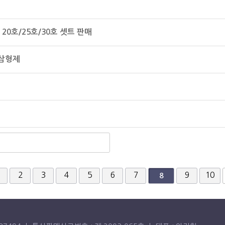
20호/25호/30호 셋트 판매
 삼형제
끝
2
3
4
5
6
7
9
10
8