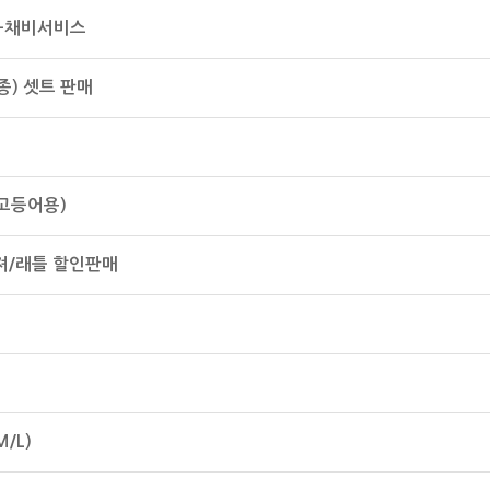
-채비서비스
종) 셋트 판매
고등어용)
져/래틀 할인판매
/L)