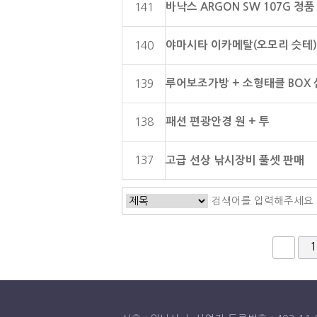
바낙스 ARGON SW 107G 정품
141
야마시타 이카메탈(오모리 슷테) 
140
루어보조가방 + 소형태클 BOX
139
패션 편광안경 원 + 투
138
137
고급 선상 낚시장비 풀셋 판매
다음
맨
1