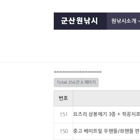
원낚시소개
=================
Total 256건
8 페이지
번호
요즈리 삼봉에기 3종 + 학꽁치
151
중고 베이트릴 우핸들/좌핸들 
150