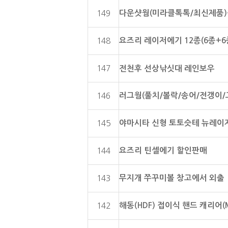
다운샷웜(미라클톡톡/최신제품)
149
요즈리 레이저에기 12종(6종+6
148
147
전천후 선상낚싯대 레인보우
러그웜(풀치/볼락/송어/전갱이/
146
야마시타 신형 토토슷테 뉴레이
145
요즈리 틴셀에기 할인판매
144
무지개 쭈꾸미볼 창고에서 외출
143
해동(HDF) 접이식 핸드 캐리어(M
142