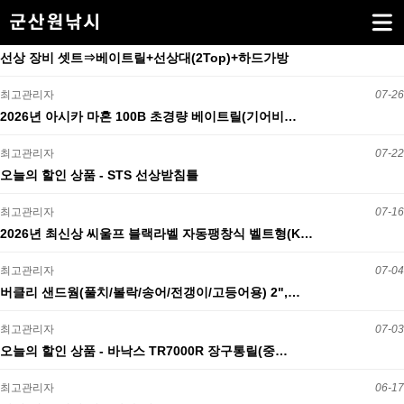
선상 장비 셋트⇒베이트릴+선상대(2Top)+하드가방
최고관리자
07-26
2026년 아시카 마혼 100B 초경량 베이트릴(기어비…
최고관리자
07-22
오늘의 할인 상품 - STS 선상받침틀
최고관리자
07-16
2026년 최신상 씨울프 블랙라벨 자동팽창식 벨트형(K…
최고관리자
07-04
버클리 샌드웜(풀치/볼락/송어/전갱이/고등어용) 2",…
최고관리자
07-03
오늘의 할인 상품 - 바낙스 TR7000R 장구통릴(중…
최고관리자
06-17