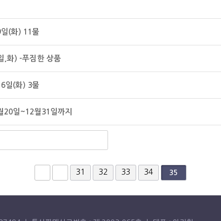
일(화) 11물
일,화) -푸짐한 상품
6일(화) 3물
2월20일~12월31일까지
31
32
33
34
35