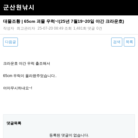
대물조황 | 65cm 괴물 우럭~!(25년 7월19~20일 야간 크라운호)
작성자
최고관리자
25-07-20 08:49
조회
1,481회
댓글
0건
다음글
검색
목록
본문
크라운호 야간 우럭 출조해서
65cm 우럭이 올라왔주었습니다..
어마무시하내요~!
댓글목록
등록된 댓글이 없습니다.