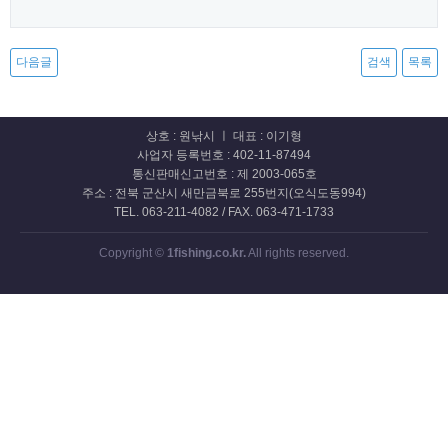
다음글
검색
목록
상호 : 원낚시 ㅣ 대표 : 이기형
사업자 등록번호 : 402-11-87494
통신판매신고번호 : 제 2003-065호
주소 : 전북 군산시 새만금북로 255번지(오식도동994)
TEL. 063-211-4082 / FAX. 063-471-1733
Copyright ©
1fishing.co.kr.
All rights reserved.