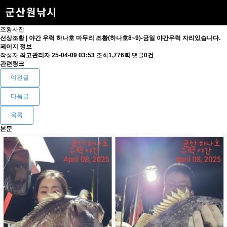
조황사진
선상조황 | 야간 우럭 하나호 마무리 조황(하나호8~9)-금일 야간우럭 자리있습니다.
페이지 정보
작성자
최고관리자
25-04-09 03:53
조회
1,776회
댓글
0건
관련링크
이전글
다음글
목록
본문