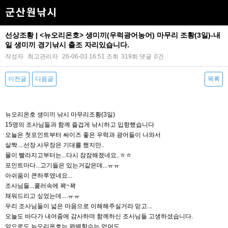
선상조황 | <뉴오리온호> 생미끼(우럭광어농어) 마무리 조황(3일)-내
일 생미끼 경기낚시 출조 자리있습니다.
작성자
최고관리자
26-06-03 16:51
조회
319회
댓글
0건
이전글
다음글
목록
본문
뉴오리온호 생미끼 낚시 마무리조황(3일)
15명의 조사님들과 함께 즐겁게 낚시하고 입항했습니다
오늘은 첫포인트부터 싸이즈 좋은 우럭과 광어들이 나와서
살짝....선장.사무장은 기대를 했지만..
물이 빨라지고부터는...다시 잠잠해졌네요..ㅎㅎ
포인트마다...고기들은 있는거같은데...ㅠㅠ
아쉬움이 큰하루였네요...
조사님들...쿨러속에 꽉~꽉
채워드리고 싶었는데....ㅠㅠ
우리 조사님들이 넓은 마음으로 이해해주실거라 믿고...
오늘도 바다가 내어줌에 감사하며 함께하신 조사님들 고생하셨습니다.
앞으로도 뉴오리온호는 완벽할수는 없어도