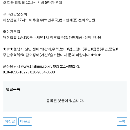
오후-매장집결 12시~ 선비 5만원-우럭
※야간갑오징어
매장집결 17시~ 이후철수(떡만두국,컵라면제공) 선비 9만원
※야간우럭
매장집결 18시30분 ~ 새벽1시 이후철수(컵라면제공) 선비 7만원
★☆★원낚시 선단 생미끼(광어,우럭,농어)/갑오징어(주간)/참돔(주간,종일)/
주간우럭/우럭,갑오징어(야간)/출조합니다 문의 바랍니다.★☆★
군산원낚시
www.1fishing.co.kr
/ 063 211-4082~3,
010-4656-1027 / 010-9054-0600
댓글목록
등록된 댓글이 없습니다.
이전글
다음글
목록