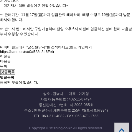
셔야합니다.
미기재시 택배 발송이 지연될수있습니다~!
☞ 판매기간 : 11월 17일(금)까지 입금완료 해야하며, 매장 수령도 19일(일)까지 방문
하셔야 합니다.
☞ 반드시 밴드에서만 구입가능하며 전일 오후 6시 이전에 입금하신 분에 한해 다음날
부터 수령할 수 있습니다.
네이버 밴드에서 "군산원낚시"를 검색하세요(밴드 가입하기
https://band.us/n/a0a528o3L6Fet)
이전글
다음글
목록
댓글목록
댓글목록
등록된 댓글이 없습니다.
상호 : 원낚시 ㅣ 대표 : 이기형
사업자 등록번호 : 402-11-87494
통신판매신고번호 : 제 2003-065호
주소 : 전북 군산시 새만금북로 255번지(오식도동994)
TEL. 063-211-4082 / FAX. 063-471-1733
Copyright ©
1fishing.co.kr.
All rights reserved.