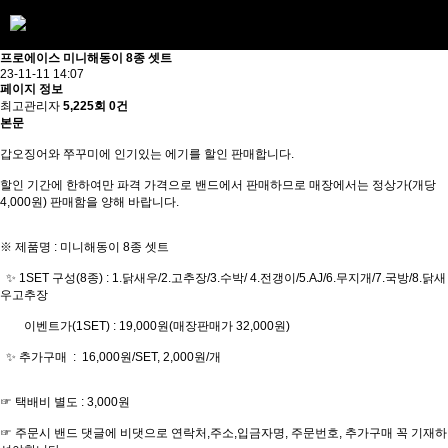
프로에이스 미니해동이 8종 셋트
23-11-11 14:07
페이지 정보
최고관리자
5,225회
0건
본문
갑오징어와 쭈꾸미에 인기있는 에기를 할인 판매합니다.
할인 기간에 한하여만 파격 가격으로 밴드에서 판매하므로 매장에서는 정상가(개당
4,000원) 판매함을 양해 바랍니다.
※ 제품명 : 미니해동이 8종 셋트
✨️ 1SET 구성(8종) : 1.닭새우/2.고추장/3.수박/ 4.전갱이/5.AJ/6.무지개/7.국방/8.닭새
우고추장
이벤트가(1SET) : 19,000원(매장판매가 32,000원)
✨️ 추가구매 : 16,000원/SET, 2,000원/개
☞ 택배비 별도 : 3,000원
☞ 주문시 밴드 댓글에 비댓으로 연락처,주소,입금자명, 주문번호, 추가구매 꼭 기재하