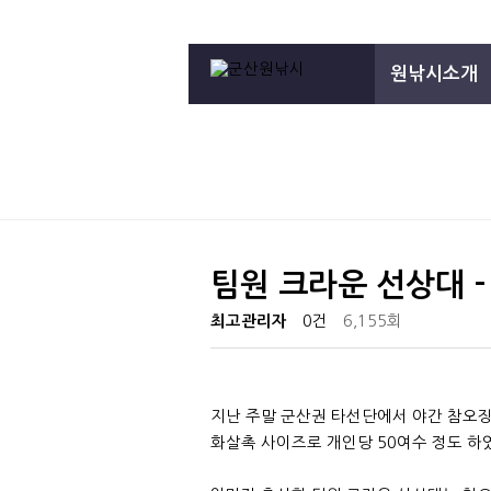
원낚시소개
팀원 크라운 선상대 
최고관리자
0건
6,155회
지난 주말 군산권 타선단에서 야간 참오징
화살촉 사이즈로 개인당 50여수 정도 하