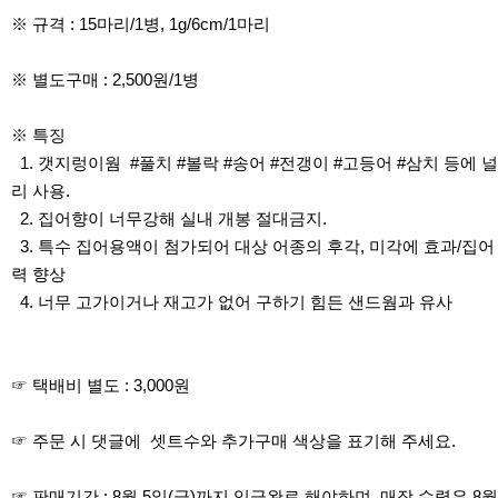
※ 규격 : 15마리/1병, 1g/6cm/1마리
※ 별도구매 : 2,500원/1병
※ 특징
1. 갯지렁이웜 #풀치 #볼락 #송어 #전갱이 #고등어 #삼치 등에 널
리 사용.
2. 집어향이 너무강해 실내 개봉 절대금지.
3. 특수 집어용액이 첨가되어 대상 어종의 후각, 미각에 효과/집어
력 향상
4. 너무 고가이거나 재고가 없어 구하기 힘든 샌드웜과 유사
☞ 택배비 별도 : 3,000원
☞ 주문 시 댓글에 셋트수와 추가구매 색상을 표기해 주세요.
☞ 판매기간 : 8월 5일(금)까지 입금완료 해야하며, 매장 수령은 8월