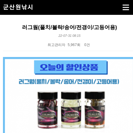
러그웜(풀치/볼락/송어/전갱이/고등어용)
22-07-31 08:15
최고관리자
5,967회
0건
본문